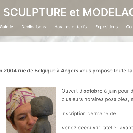
e SCULPTURE et MODELAG
Galerie
Déclinaisons
Horaires et tarifs
Expositions
Con
 en 2004 rue de Belgique à Angers vous propose toute l
Ouvert d’
octobre
à
juin
pour d
plusieurs horaires possibles, 
Inscription permanente.
Venez découvrir l’atelier ava