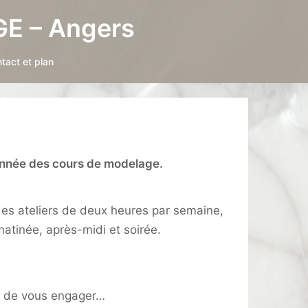
E – Angers
tact et plan
’année des cours de modelage.
es ateliers de deux heures par semaine,
matinée, après-midi et soirée.
nt de vous engager…